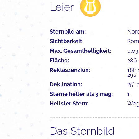
Leier
Sternbild am:
Nor
Sichtbarkeit:
Som
Max. Gesamthelligkeit:
0,0
Fläche:
286
Rektaszenzion:
18h 
29s
Deklination:
25° b
Sterne heller als 3 mag:
1
Hellster Stern:
Weg
Das Sternbild