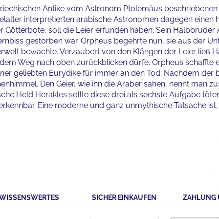
er griechischen Antike vom Astronom Ptolemäus beschriebenen 4
ittelalter interpretierten arabische Astronomen dagegen einen
r Götterbote, soll die Leier erfunden haben. Sein Halbbruder
nbiss gestorben war. Orpheus begehrte nun, sie aus der Unte
erwelt bewachte. Verzaubert von den Klängen der Leier ließ H
 dem Weg nach oben zurückblicken dürfe. Orpheus schaffte es
seiner geliebten Eurydike für immer an den Tod. Nachdem de
rnenhimmel. Den Geier, wie ihn die Araber sahen, nennt man 
sche Held Herakles sollte diese drei als sechste Aufgabe töte
verkennbar. Eine moderne und ganz unmythische Tatsache ist,
WISSENSWERTES
SICHER EINKAUFEN
ZAHLUNG 