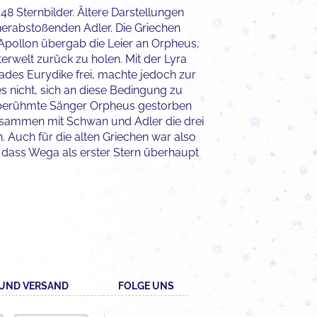
8 Sternbilder. Ältere Darstellungen
 herabstoßenden Adler. Die Griechen
 Apollon übergab die Leier an Orpheus,
rwelt zurück zu holen. Mit der Lyra
ades Eurydike frei, machte jedoch zur
 nicht, sich an diese Bedingung zu
r berühmte Sänger Orpheus gestorben
zusammen mit Schwan und Adler die drei
n. Auch für die alten Griechen war also
 dass Wega als erster Stern überhaupt
UND VERSAND
FOLGE UNS