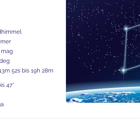
dhimmel
mer
3 mag
 deg
13m 52s bis 19h 28m
is 47°
a