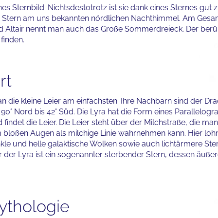
leines Sternbild. Nichtsdestotrotz ist sie dank eines Sternes gu
llste Stern am uns bekannten nördlichen Nachthimmel. Am G
und Altair nennt man auch das Große Sommerdreieck. Der berü
finden.
rt
ie kleine Leier am einfachsten. Ihre Nachbarn sind der Dra
on 90° Nord bis 42° Süd. Die Lyra hat die Form eines Paralle
ndet die Leier. Die Leier steht über der Milchstraße, die man
oßen Augen als milchige Linie wahrnehmen kann. Hier lohn
le und helle galaktische Wolken sowie auch lichtärmere Stern
 der Lyra ist ein sogenannter sterbender Stern, dessen äuße
ythologie