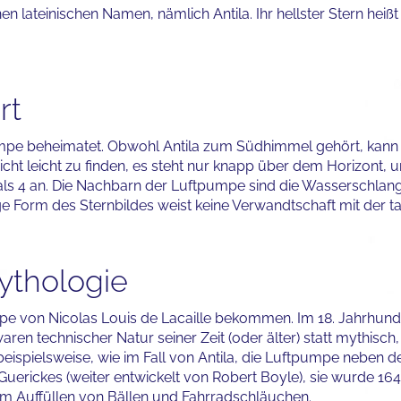
n lateinischen Namen, nämlich Antila. Ihr hellster Stern heißt
rt
pumpe beheimatet. Obwohl Antila zum Südhimmel gehört, kann
icht leicht zu finden, es steht nur knapp über dem Horizont, u
als 4 an. Die Nachbarn der Luftpumpe sind die Wasserschlan
ige Form des Sternbildes weist keine Verwandtschaft mit der 
ythologie
pe von Nicolas Louis de Lacaille bekommen. Im 18. Jahrhunde
en technischer Natur seiner Zeit (oder älter) statt mythisc
 beispielsweise, wie im Fall von Antila, die Luftpumpe neben d
Guerickes (weiter entwickelt von Robert Boyle), sie wurde 1
m Auffüllen von Bällen und Fahrradschläuchen.