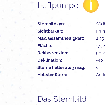
Luftpumpe
Sternbild am:
Süd
Sichtbarkeit:
Früh
Max. Gesamthelligkeit:
4,25
Fläche:
1752
Rektaszenzion:
9h 2
Deklination:
-40°
Sterne heller als 3 mag:
0
Hellster Stern:
Antl
Das Sternbild