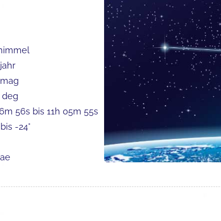
himmel
jahr
 mag
 deg
6m 56s bis 11h 05m 55s
 bis -24°
iae