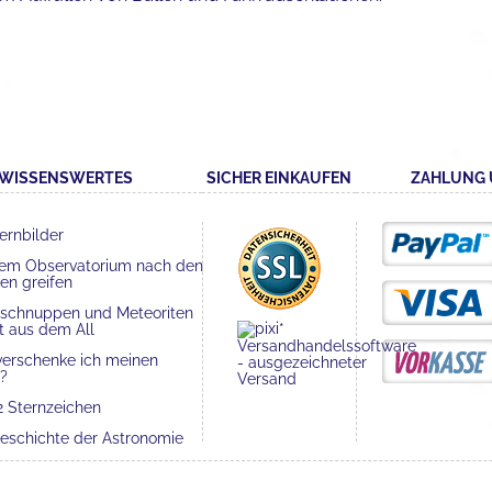
WISSENSWERTES
SICHER EINKAUFEN
ZAHLUNG 
ernbilder
dem Observatorium nach den
en greifen
nschnuppen und Meteoriten
t aus dem All
verschenke ich meinen
?
2 Sternzeichen
eschichte der Astronomie
 Elemente und ihre
utung