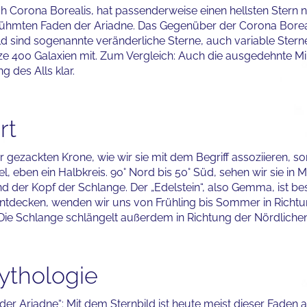
sch Corona Borealis, hat passenderweise einen hellsten Stern
ühmten Faden der Ariadne. Das Gegenüber der Corona Borealis
d sind sogenannte veränderliche Sterne, auch variable Stern
ze 400 Galaxien mit. Zum Vergleich: Auch die ausgedehnte Mil
 des Alls klar.
rt
r gezackten Krone, wie wir sie mit dem Begriff assoziieren, 
, eben ein Halbkreis. 90° Nord bis 50° Süd, sehen wir sie in Mi
 der Kopf der Schlange. Der „Edelstein“, also Gemma, ist be
ntdecken, wenden wir uns von Frühling bis Sommer in Richtu
ie Schlange schlängelt außerdem in Richtung der Nördliche
ythologie
 der Ariadne“: Mit dem Sternbild ist heute meist dieser Faden 