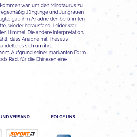
 gekommen war, um den Minotaurus zu
s regelmäßig Jünglinge und Jungrauen
s wagte, gab ihm Ariadne den berühmten
te, wieder herausfand. Leider war
en Himmel. Die andere Interpretation,
ählt, dass Ariadne mit Theseus
andelte es sich um ihre
enannt. Aufgrund seiner markanten Form
hods Rad, für die Chinesen eine
UND VERSAND
FOLGE UNS