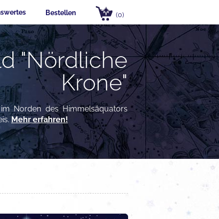
swertes
Bestellen
(0)
ld "Nördliche
Krone"
t im Norden des Himmelsäquators
eis.
Mehr erfahren!