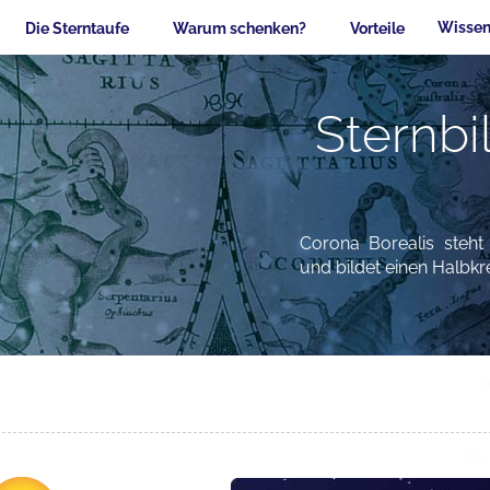
Wissen
Die Sterntaufe
Warum schenken?
Vorteile
Sternbi
Corona Borealis steh
und bildet einen Halbkr