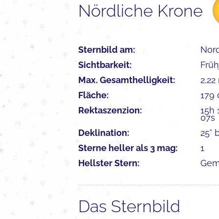
Nördliche Krone
Sternbild am:
Nor
Sichtbarkeit:
Früh
Max. Gesamthelligkeit:
2,22
Fläche:
179
Rektaszenzion:
15h 
07s
Deklination:
25° b
Sterne heller als 3 mag:
1
Hellster Stern:
Ge
Das Sternbild