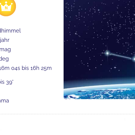
dhimmel
jahr
 mag
 deg
16m 04s bis 16h 25m
is 39°
mma