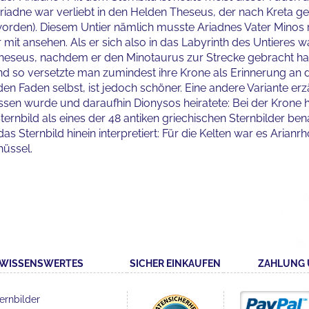
Ariadne war verliebt in den Helden Theseus, der nach Kreta
worden). Diesem Untier nämlich musste Ariadnes Vater Mino
r mit ansehen. Als er sich also in das Labyrinth des Untiere
Theseus, nachdem er den Minotaurus zur Strecke gebracht hat
d so versetzte man zumindest ihre Krone als Erinnerung an d
n Faden selbst, ist jedoch schöner. Eine andere Variante erz
sen wurde und daraufhin Dionysos heiratete: Bei der Krone h
ernbild als eines der 48 antiken griechischen Sternbilder b
s Sternbild hinein interpretiert: Für die Kelten war es Arianr
hüssel.
WISSENSWERTES
SICHER EINKAUFEN
ZAHLUNG 
ernbilder