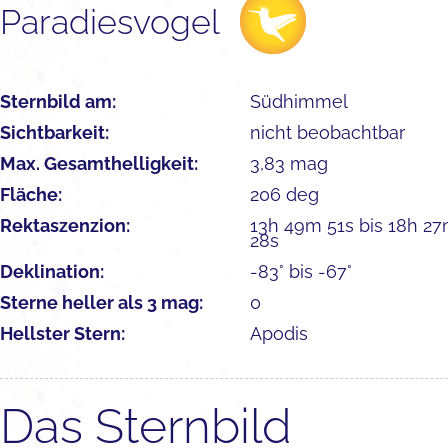
Paradiesvogel
Sternbild am:
Südhimmel
Sichtbarkeit:
nicht beobachtbar
Max. Gesamthelligkeit:
3,83 mag
Fläche:
206 deg
Rektaszenzion:
13h 49m 51s bis 18h 2
28s
Deklination:
-83° bis -67°
Sterne heller als 3 mag:
0
Hellster Stern:
Apodis
Das Sternbild