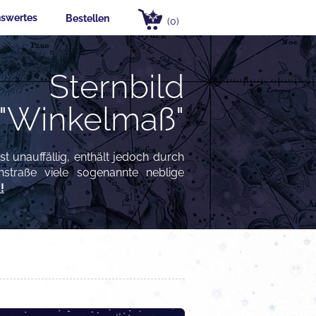
swertes
Bestellen
(0)
Sternbild
"Winkelmaß"
t unauffällig, enthält jedoch durch
hstraße viele sogenannte neblige
!