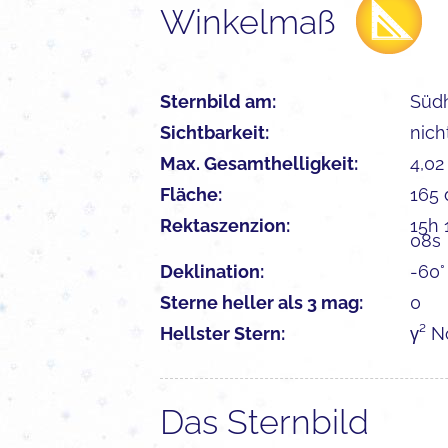
Winkelmaß
Sternbild am:
Süd
Sichtbarkeit:
nich
Max. Gesamthelligkeit:
4,0
Fläche:
165
Rektaszenzion:
15h 
08s
Deklination:
-60°
Sterne heller als 3 mag:
0
Hellster Stern:
γ² 
Das Sternbild