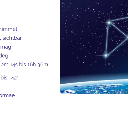
himmel
t sichtbar
2 mag
 deg
12m 14s bis 16h 36m
 bis -42°
Normae