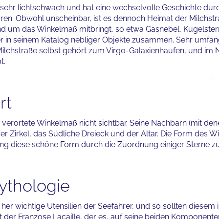
 sehr lichtschwach und hat eine wechselvolle Geschichte durc
ren. Obwohl unscheinbar, ist es dennoch Heimat der Milchstraß
 um das Winkelmaß mitbringt, so etwa Gasnebel, Kugelster
er in seinem Katalog nebliger Objekte zusammen. Sehr umfang
ilchstraße selbst gehört zum Virgo-Galaxienhaufen, und im
t.
rt
d verortete Winkelmaß nicht sichtbar. Seine Nachbarn (mit den
der Zirkel, das Südliche Dreieck und der Altar. Die Form des W
ging diese schöne Form durch die Zuordnung einiger Sterne z
ythologie
 her wichtige Utensilien der Seefahrer, und so sollten diese
ist der Franzose Lacaille, der es, auf seine beiden Kompone