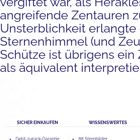
vergiftet war, als Herakl
angreifende Zentauren z
Unsterblichkeit erlangt
Sternenhimmel (und Zeus'
Schütze ist übrigens ei
als äquivalent interpretier
SICHER EINKAUFEN
WISSENSWERTES
Geld-zurück-Garantie
88 Sternbilder