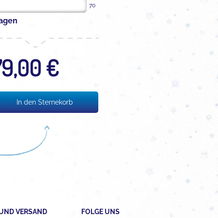
70
lagen
79,00 €
UND VERSAND
FOLGE UNS