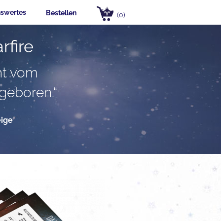
swertes
Bestellen
(0)
rfire
cht vom
geboren.“
eige