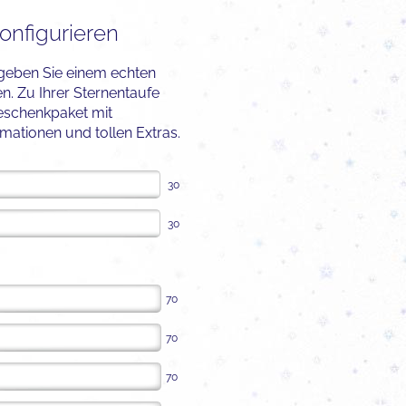
onfigurieren
 geben Sie einem echten
. Zu Ihrer Sternentaufe
Geschenkpaket mit
ationen und tollen Extras.
30
30
70
70
70