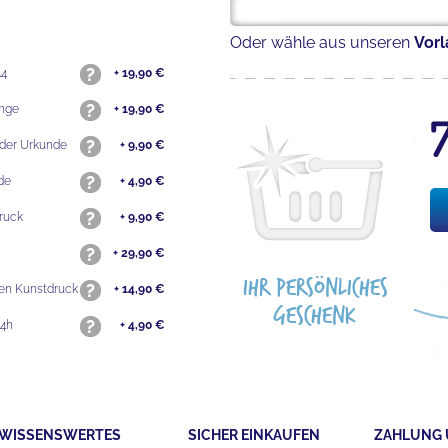
Oder wähle aus unseren
Vor
A4
+ 19,90 €
inge
+ 19,90 €
 der Urkunde
+ 9,90 €
de
+ 4,90 €
druck
+ 9,90 €
+ 29,90 €
Ihr persönliches
chen Kunstdruck
+ 14,90 €
Geschenk
24h
+ 4,90 €
WISSENSWERTES
SICHER EINKAUFEN
ZAHLUNG 