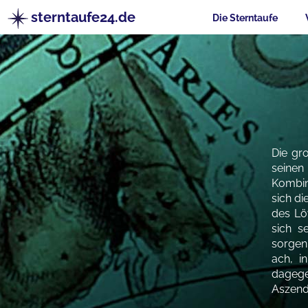
sterntaufe24.de
Die Sterntaufe
Die gr
seinen
Kombin
sich d
des Lö
sich s
sorgen
ach, i
dagege
Aszend